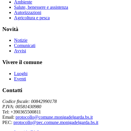
Ambiente
Salute, benessere e assistenza
Autorizzazioni
Agricoltura e pesca
Novità
Notizie
Comunicati
Avvisi
Vivere il comune
Luoghi
Eventi
Contatti
Codice fiscale: 00842990178
P.IVA: 00581430980
Tel: +390365500811
Email:
protocollo@comune.monigadelgarda.bs.it
PEC:
protocollo@pec.comune.monigadelgarda.bs.it