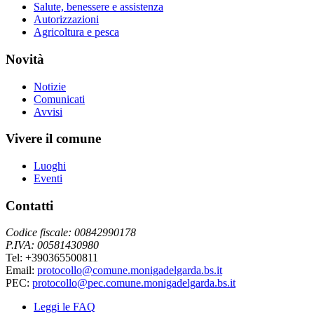
Salute, benessere e assistenza
Autorizzazioni
Agricoltura e pesca
Novità
Notizie
Comunicati
Avvisi
Vivere il comune
Luoghi
Eventi
Contatti
Codice fiscale: 00842990178
P.IVA: 00581430980
Tel: +390365500811
Email:
protocollo@comune.monigadelgarda.bs.it
PEC:
protocollo@pec.comune.monigadelgarda.bs.it
Leggi le FAQ